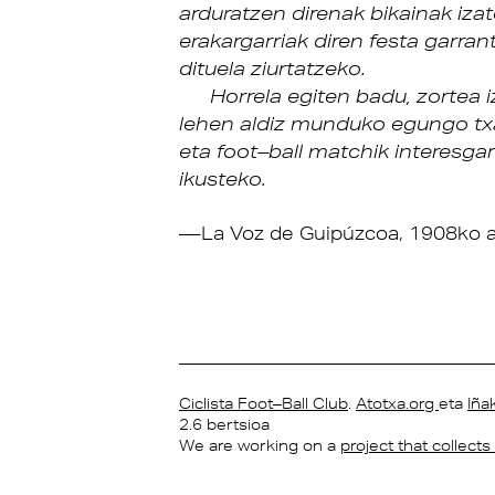
arduratzen direnak bikainak iza
erakargarriak diren festa garran
dituela ziurtatzeko.
Horrela egiten badu, zortea
lehen aldiz munduko egungo txa
eta foot–ball matchik interesgar
ikusteko.
La Voz de Guipúzcoa, 1908ko a
Ciclista Foot–Ball Club
.
Atotxa.org
eta
Iña
2.6 bertsioa
We are working on a
project that collect