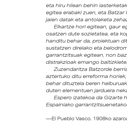
eta hiru hilean behin lasterketa
egitea erabaki zuen, eta Batzar
jaien datak eta antolaketa zeha
Elkartze hori egitean, gaur 
osatzen dute sozietatea, eta k
handitu behar da, proiektuan di
sustatzen direlako eta belodro
garrantzitsuak egitean, non baz
distrakzioak emango baitizkiete
Zuzendaritza Batzorde berri
aztertuko ditu erreforma horiek,
behar dituztela beren helburua
duten elementuen jarduera neka
Espero izatekoa da Gizarte h
Espainiako garrantzitsuenetakoa
El Pueblo Vasco, 1908ko azaro