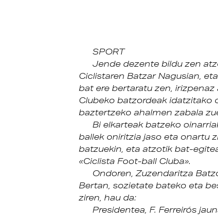
SPORT
Jende dezente bildu zen atz
Ciclistaren Batzar Nagusian, et
bat ere bertaratu zen, irizpenaz
Clubeko batzordeak idatzitako 
baztertzeko ahalmen zabala zu
Bi elkarteak batzeko oinarria
ballek oniritzia jaso eta onartu z
batzuekin, eta atzotik bat-egite
«Ciclista Foot-ball Cluba».
Ondoren, Zuzendaritza Batzo
Bertan, sozietate bateko eta b
ziren, hau da:
Presidentea, F. Ferreirós jaun