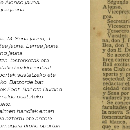
de Alonso jauna.
goa jauna.
a, M. Sena jauna, J.
Bea jauna, Larrea jauna,
nd jauna.
itza–lasterketak eta
etako bazkideentzat
sportak sustatzeko eta
eko. Batzorde bat
ek Foot–Ball eta Durand
en alde osatutako
teko.
halmen handiak eman
ia aztertu eta antola
jomugara tiroko sportak