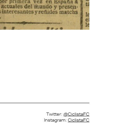
Twitter:
@CiclistaFC
Instagram:
CiclistaFC