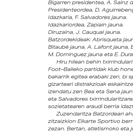
Bigarren presidentea, A. Sainz 
Presidenteordea, D. Aguirreben
Idazkaria, F. Salvadores jauna.
Idazkariordea, Zapiain jauna.
Diruzaina, J. Cauqual jauna.
Batzordekideak: Abrisqueta jaun
Bitaubé jauna, A. Lafont jauna, 
M. Domínguez jauna eta E. Dura
Hiru hilean behin txirrindular
Foot–Balleko partidak klub hon
bakarrik egitea erabaki zen, bi 
gizarteari distrakzioak eskaintz
izendatu zen Bea eta Sena jaun
eta Salvadores txirrindularitzar
sozietatearen araudi berria idaz
Zuzendaritza Batzordeari a
zitzaizkion Elkarte Sportivo berr
zezan. Bertan, atletismoko eta 