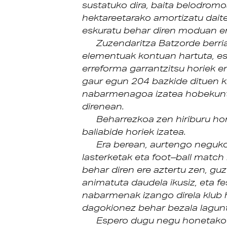
sustatuko dira, baita belodrom
hektareetarako amortizatu dait
eskuratu behar diren moduan er
Zuzendaritza Batzorde berri
elementuak kontuan hartuta, es
erreforma garrantzitsu horiek em
gaur egun 204 bazkide dituen k
nabarmenagoa izatea hobekunt
direnean.
Beharrezkoa zen hiriburu hon
baliabide horiek izatea.
Era berean, aurtengo neguko
lasterketak eta foot–ball match
behar diren ere aztertu zen, guz
animatuta daudela ikusiz, eta f
nabarmenak izango direla klub h
dagokionez behar bezala lagun
Espero dugu negu honetako