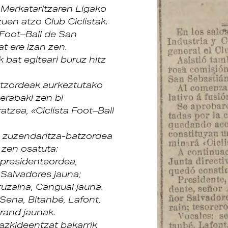
 Merkataritzaren Ligako
uen atzo Club Ciclistak.
 Foot–Ball de San
t ere izan zen.
k bat egiteari buruz hitz
atzordeak aurkeztutako
 erabaki zen bi
atzea, «Ciclista Foot–Ball
n zuzendaritza-batzordea
 zen osatuta:
; presidenteordea,
 Salvadores jauna;
iruzaina, Cangual jauna.
Sena, Bitanbé, Lafont,
rand jaunak.
bazkideentzat bakarrik