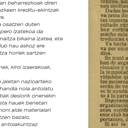
oan beharrezkoak diren
ezkeen kreditu-ekintzak
e.
a osatzen duten
pero izatekoa da
aitza bikaina izatea, eta
lub hau askoz ere
za horiek sartzen
ek, kirol izaerakoak,
 jaietan nazioarteko
 handia nola antolatu
tiak desiorik onenekin
esta hauek benetan
oni alde materialari
tzen bazaio.
 antolakuntzaz