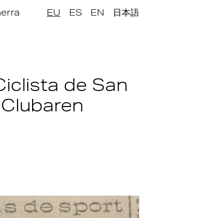
nerra
EU
ES
EN
日本語
Ciclista de San
 Clubaren