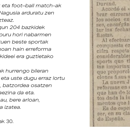
k eta foot–ball match-ak
 Nagusia arduratu zen
zteaz.
egun 204 bazkidek
opuru hori nabarmen
tuen beste sportak
moan hain erreforma
kideei era guztietako
.
ak hurrengo bileran
 eta uste dugu erraz lortu
k, batzordea osatzen
ezina da eta.
au, bere arloan,
 izatea.
ak 30.