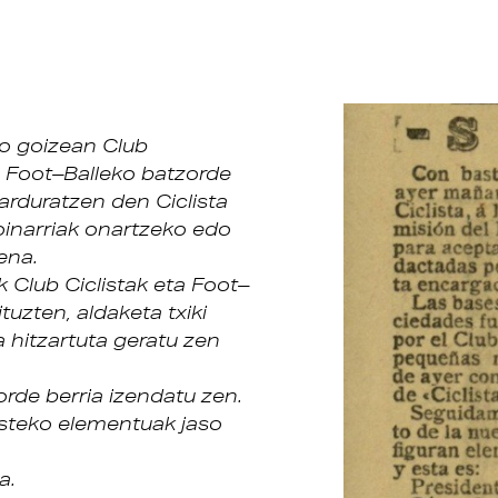
o goizean Club
a Foot–Balleko batzorde
 arduratzen den Ciclista
oinarriak onartzeko edo
ena.
k Club Ciclistak eta Foot–
ituzten, aldaketa txiki
a hitzartuta geratu zen
rde berria izendatu zen.
esteko elementuak jaso
a.