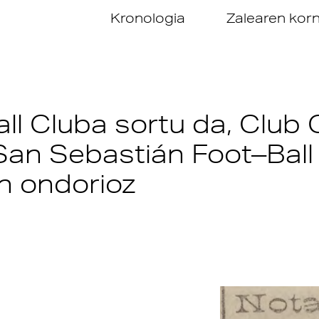
Kronologia
Zalearen kor
all Cluba sortu da, Club 
San Sebastián Foot–Ball
en ondorioz