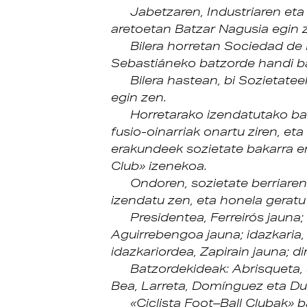
Jabetzaren, Industriaren eta
aretoetan Batzar Nagusia egin z
Bilera horretan Sociedad de
Sebastiáneko batzorde handi ba
Bilera hastean, bi Sozietatee
egin zen.
Horretarako izendatutako b
fusio-oinarriak onartu ziren, eta
erakundeek sozietate bakarra er
Club» izenekoa.
Ondoren, sozietate berriare
izendatu zen, eta honela geratu
Presidentea, Ferreirós jauna
Aguirrebengoa jauna; idazkaria,
idazkariordea, Zapirain jauna; d
Batzordekideak: Abrisqueta, 
Bea, Larreta, Domínguez eta Du
«Ciclista Foot–Ball Clubak» 