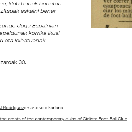
tea, klub honek benetan
tzitsuak eskaini behar
 izango dugu Espainian
peldunak korrika ikusi
ri eta leihatuenak
zaroak 30.
ki Rodríguez
en arteko elkarlana.
s the crests of the contemporary clubs of Ciclista Foot-Ball Club
.