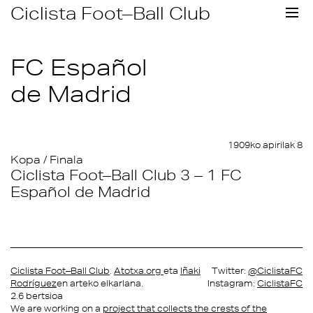
Skip
Ciclista Foot–Ball Club
to
content
FC Español
de Madrid
1909ko apirilak 8
Kopa / Finala
Ciclista Foot–Ball Club 3 – 1 FC
Español de Madrid
Ciclista Foot–Ball Club
.
Atotxa.org
eta
Iñaki
Twitter:
@CiclistaFC
Rodríguez
en arteko elkarlana.
Instagram:
CiclistaFC
2.6 bertsioa
We are working on a
project that collects the crests of the