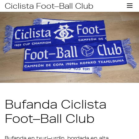
Skip
Ciclista Foot–Ball Club
to
content
Bufanda Ciclista
Foot–Ball Club
Bufanda en txuri–urdin, bordada en alta