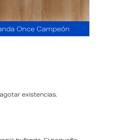
anda Once Campeón
 agotar existencias.