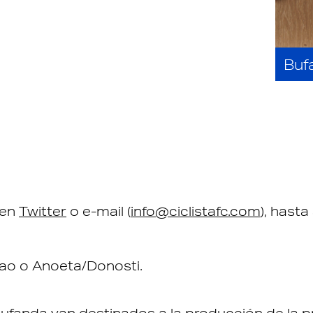
Buf
 en
Twitter
o e-mail (
info@ciclistafc.com
), hasta
ao o Anoeta/Donosti.