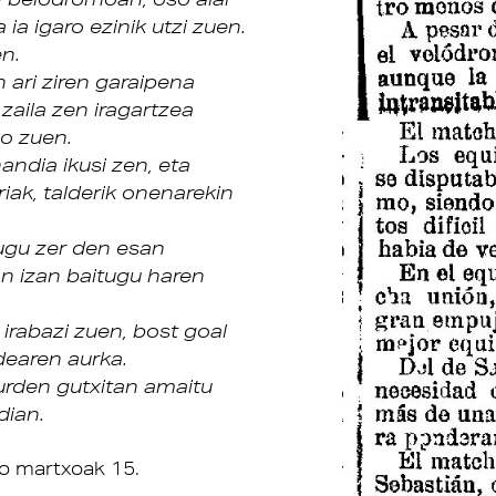
ia igaro ezinik utzi zuen.
n.
n ari ziren garaipena
zaila zen iragartzea
ko zuen.
ndia ikusi zen, eta
iak, talderik onenarekin
ugu zer den esan
an izan baitugu haren
irabazi zuen, bost goal
ldearen aurka.
aurden gutxitan amaitu
dian.
o martxoak 15.