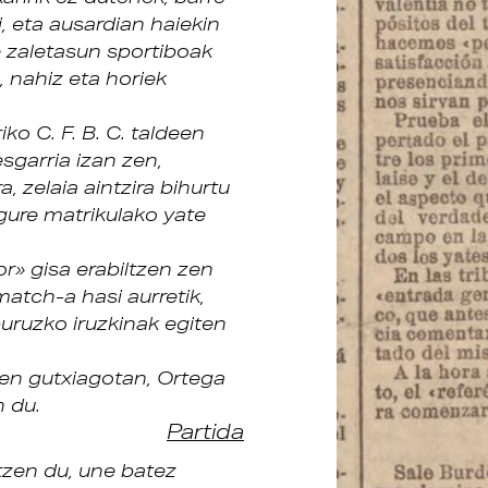
 eta ausardian haiekin
 zaletasun sportiboak
, nahiz eta horiek
ko C. F. B. C. taldeen
sgarria izan zen,
 zelaia aintzira bihurtu
ure matrikulako yate
or» gisa erabiltzen zen
atch-a hasi aurretik,
uruzko iruzkinak egiten
rden gutxiagotan, Ortega
 du.
Partida
zen du, une batez