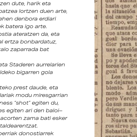
zen dute, harik eta
atzea lortzen duen arte,
 lehen denbora erdiari
 batera igo arte.
stia ateratzen da, eta
l ertza bonbardatuz,
txalo zaparrada bat
eta Staderen aurrelarien
aldeko bigarren gola
teko prest daude, eta
elariak modu miresgarrian
ess “shot” egiten du,
es egiten ari den baloi–
Lacorten zama bati esker
taldearentzat.
berriak donostiarrek