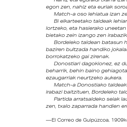
egon zen, nahiz eta euriak soroa 
Match-a oso lehiatua izan ze
Bi elkarteetako taldeak lehia
lortzeko, eta hasierako uneetan 
bietako zein izango zen irabazi
Bordeleko taldean batasun ha
baziren bultzada handiko jokalar
borrokatzeko gai zirenak.
Donostiari dagokionez, ez d
beharrik, behin baino gehiagot
ezaugarriak neurtzeko aukera.
Match-a Donostiako taldeak 
irabazi baitzituen, Bordeleko ta
Partida arratsaldeko seiak l
zen, txalo zaparrada handien er
El Correo de Guipúzcoa, 1909k