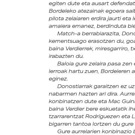
egiten dute eta ausart defendat
Bordeleko atezainak egoera salb
pilota zelaiaren erdira jaurti eta
amaiera emanez, berdinduta biek
Match-a berrabiarazita, Dono
kementsuago erasotzen du, goa
baina Verdierrek, miresgarriro, 
irabazten du.
Baloia gure zelaira pasa zen 
lerroak hartu zuen, Bordeleren 
eginez.
Donostiarrak garaitzen ez uz
nabarmen hazten ari dira. Aurr
konbinatzen dute eta Mac Guinn
baina Verdier bere eskuetatik ih
tzarrarentzat Rodríguezen eta 
bigarren tantoa lortzen du gure 
Gure aurrelarien konbinazio 