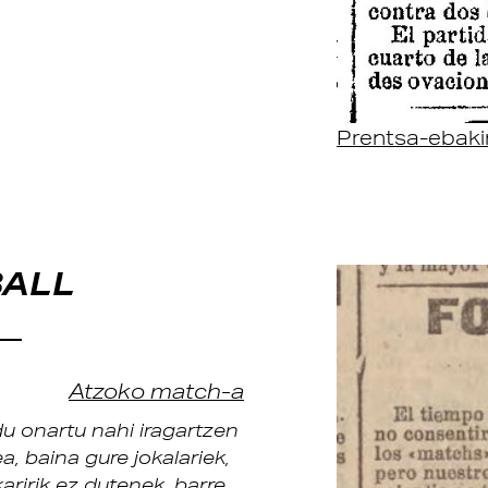
Prentsa-ebaki
BALL
Atzoko match-a
du onartu nahi iragartzen
a, baina gure jokalariek,
aririk ez dutenek, barre