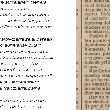
ure aurrelarien menera
baten ondoren
rdelais atezaina pilota
e aurrelariek kargatuta
oa Donostiako taldearen
baloi–tzarra zelai batean
 aurrelariak bikain
teraino eramatea lortuz,
tzen badu ere, Bordelais
erdinduta geratuz.
aurrelari ospetsua,
tako batean kolpe handi
 lau aurrelarirekin
 frantziarra, baina
arra metro batera doa
iek, pilatuta, eraso