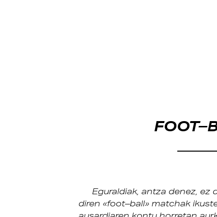
FOOT–
Eguraldiak, antza denez, ez 
diren «foot–ball» matchak ikuste
ausardiaren kontu horretan aurk