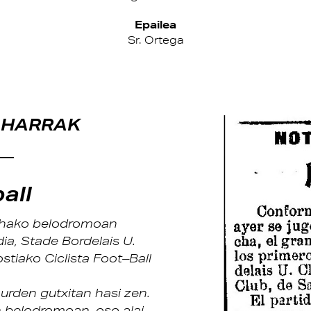
Epailea
Sr. Ortega
OHARRAK
all
ochako belodromoan
ia, Stade Bordelais U.
tiako Ciclista Foot–Ball
aurden gutxitan hasi zen.
an belodromoan, oso alai