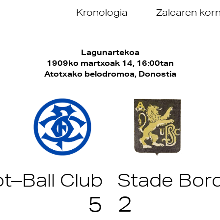
Kronologia
Zalearen kor
Lagunartekoa
1909ko martxoak 14
, 16:00tan
Atotxako belodromoa, Donostia
t–Ball
C
lub
Stade Bord
5
2