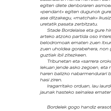
egiten diete denboraren asmoei,
«pendant» egiten dugunok gure
ase ditzakegu, «matchak» ikusiz
uretatik pasata zerbitzatu.
Stade Bordelaise eta gure hiri
arteko atzoko partida oso intere
belodromoak ematen zuen itxura,
zuen uholdea gorabehera, non g
guztiak ibil zitezkeen.
Tribunetan eta «sarrera orok
lekuan jende asko zegoen, eta m
haren balizko nabarmendurari b
hasi ziren.
Iragarritako orduan, lau lau
jaunak hasteko seinalea ematen
Bordelek gogo handiz erasot