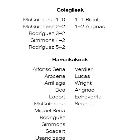
Golegileak
McGuinness 1–0
1–1 Ribot
McGuinness 2–2
1–2 Arignac
Rodríguez 3–2
Simmons 4–2
Rodríguez 5–2
Hamaikakoak
Alfonso Sena
Verdier
Arocena
Lucas
Arrillaga
Wright
Bea
Arignac
Lacort
Echeverría
McGuinness
Soucas
Miguel Sena
Rodríguez
Simmons
Soacart
Usandizaga