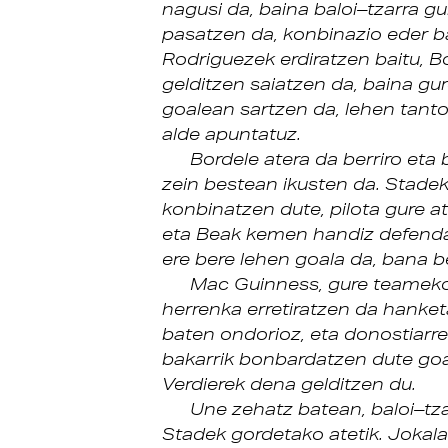
nagusi da, baina baloi–tzarra g
pasatzen da, konbinazio eder 
Rodriguezek erdiratzen baitu, Bo
gelditzen saiatzen da, baina gur
goalean sartzen da, lehen tant
alde apuntatuz.
Bordele atera da berriro eta 
zein bestean ikusten da. Stadeko
konbinatzen dute, pilota gure a
eta Beak kemen handiz defenda
ere bere lehen goala da, bana b
Mac Guinness, gure teameko 
herrenka erretiratzen da hanke
baten ondorioz, eta donostiarrek
bakarrik bonbardatzen dute goal
Verdierek dena gelditzen du.
Une zehatz batean, baloi–tz
Stadek gordetako atetik. Jokalar