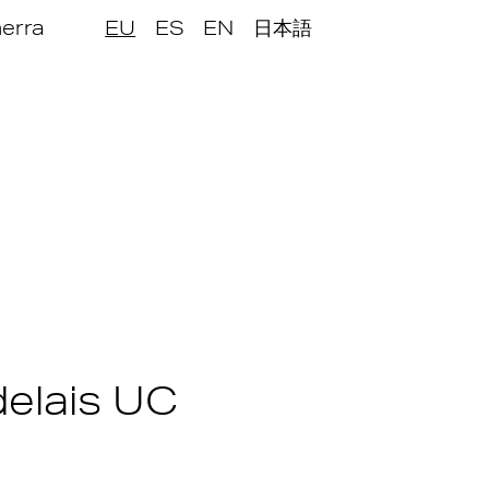
nerra
EU
ES
EN
日本語
elais UC