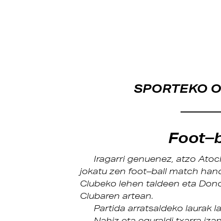
SPORTEKO 
Foot–b
Iragarri genuenez, atzo At
jokatu zen foot–ball match hand
Clubeko lehen taldeen eta Donos
Clubaren artean.
Partida arratsaldeko laurak l
Nahiz eta eguraldi txarra iz