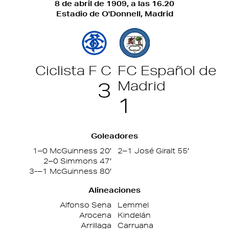
8 de abril de 1909
, a las 16.20
Estadio de O'Donnell, Madrid
Ciclista F
C
FC Español de
Madrid
3
1
Goleadores
1–0 McGuinness 20′
2–1 José Giralt 55′
2–0 Simmons 47′
3-–1 McGuinness 80′
Alineaciones
Alfonso Sena
Lemmel
Arocena
Kindelán
Arrillaga
Carruana