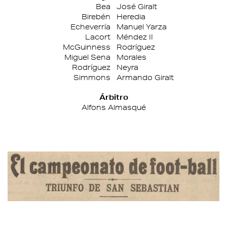
Bea
José Giralt
Birebén
Heredia
Echeverría
Manuel Yarza
Lacort
Méndez II
McGuinness
Rodríguez
Miguel Sena
Morales
Rodríguez
Neyra
Simmons
Armando Giralt
Árbitro
Alfons Almasqué